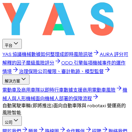
平台
YAS 協議
機械數據如何整理成即時風險訊號
AURA 評分
可
解釋的因子層級風險評分
ODD 引擎
每項機械事件的運作
情境
治理
保險公司權限、審計軌跡、模型監督
解決方案
電動車及商用車隊
以即時行車數據支援商用電動車風險
機
械人與人形機械
面向機械人部署的保障流程
自動駕駛車輛
(
即將推出
)
面向自動車隊與 robotaxi 營運商的
風險智能
公司
關於我們
願景
路線圖
合作夥伴
招聘
聯絡我們