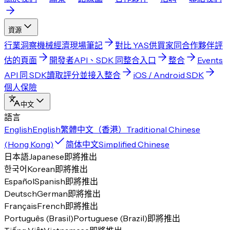
資源
行業洞察
機械經濟現場筆記
對比 YAS
供買家同合作夥伴評
估的頁面
開發者
API、SDK 同整合入口
整合
Events
API 同 SDK
讀取評分並接入整合
iOS / Android SDK
個人保險
中文
語言
English
English
繁體中文（香港）
Traditional Chinese
(Hong Kong)
简体中文
Simplified Chinese
日本語
Japanese
即將推出
한국어
Korean
即將推出
Español
Spanish
即將推出
Deutsch
German
即將推出
Français
French
即將推出
Português (Brasil)
Portuguese (Brazil)
即將推出