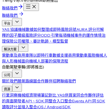
Tiếng Việt
Vietnamese
即將推出
聯絡我們
聯絡我們
平台
YAS 協議
機械數據如何整理成即時風險訊號
AURA 評分
可解
釋的因子層級風險評分
ODD 引擎
每項機械事件的運作情境
治
理
保險公司權限、審計軌跡、模型監督
解決方案
電動車及商用車隊
以即時行車數據支援商用電動車風險
機械人
與人形機械
面向機械人部署的保障流程
自動駕駛車輛
(
即將推出
)
公司
關於我們
願景
路線圖
合作夥伴
招聘
聯絡我們
資源
行業洞察
機械經濟現場筆記
對比 YAS
供買家同合作夥伴評估
的頁面
開發者
API、SDK 同整合入口
整合
Events API 同 SDK
讀取評分並接入整合
iOS / Android SDK