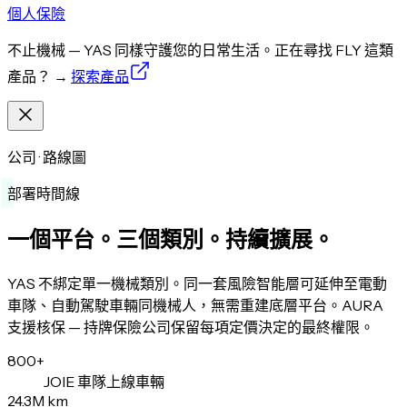
個人保險
不止機械 — YAS 同樣守護您的日常生活。正在尋找 FLY 這類
產品？
→
探索產品
公司 · 路線圖
部署時間線
一個平台。三個類別。持續擴展。
YAS 不綁定單一機械類別。同一套風險智能層可延伸至電動
車隊、自動駕駛車輛同機械人，無需重建底層平台。AURA
支援核保 — 持牌保險公司保留每項定價決定的最終權限。
800+
JOIE 車隊上線車輛
24.3M km