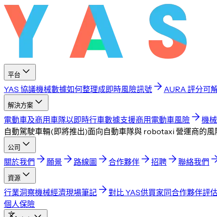
平台
YAS 協議
機械數據如何整理成即時風險訊號
AURA 評分
可
解決方案
電動車及商用車隊
以即時行車數據支援商用電動車風險
機械
自動駕駛車輛
(
即將推出
)
面向自動車隊與 robotaxi 營運商的
公司
關於我們
願景
路線圖
合作夥伴
招聘
聯絡我們
資源
行業洞察
機械經濟現場筆記
對比 YAS
供買家同合作夥伴評
個人保險