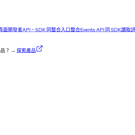
頁面
開發者
API、SDK 同整合入口
整合
Events API 同 SDK
讀取
產品？
→
探索產品