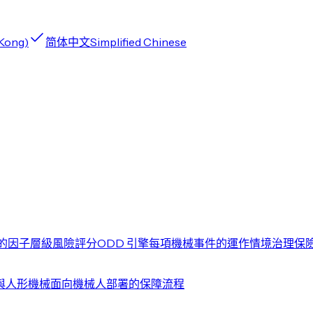
 Kong)
简体中文
Simplified Chinese
的因子層級風險評分
ODD 引擎
每項機械事件的運作情境
治理
保
與人形機械
面向機械人部署的保障流程