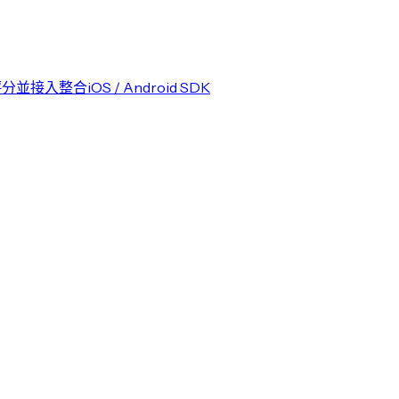
評分並接入整合
iOS / Android SDK