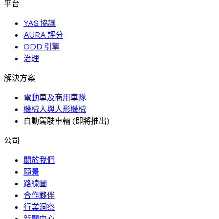
平台
YAS 協議
AURA 評分
ODD 引擎
治理
解決方案
電動車及商用車隊
機械人與人形機械
自動駕駛車輛
(
即將推出
)
公司
關於我們
願景
路線圖
合作夥伴
行業洞察
新聞中心