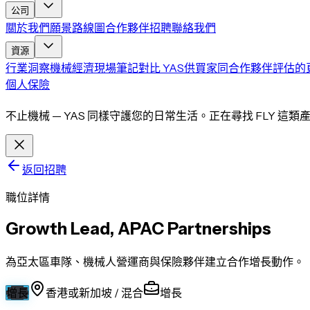
公司
關於我們
願景
路線圖
合作夥伴
招聘
聯絡我們
資源
行業洞察
機械經濟現場筆記
對比 YAS
供買家同合作夥伴評估的
個人保險
不止機械 — YAS 同樣守護您的日常生活。正在尋找 FLY 這類
返回招聘
職位詳情
Growth Lead, APAC Partnerships
為亞太區車隊、機械人營運商與保險夥伴建立合作增長動作。
增長
香港或新加坡 / 混合
增長