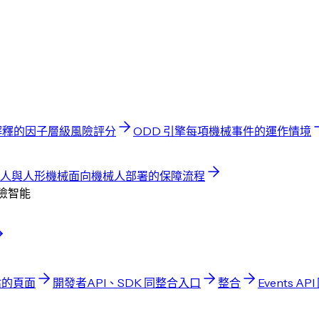
解釋的因子層級風險評分
ODD 引擎
每項機械事件的運作情境
人與人形機械
面向機械人部署的保障流程
風險智能
估的頁面
開發者
API、SDK 同整合入口
整合
Events API