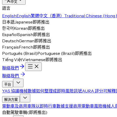
中文
語言
English
English
繁體中文（香港）
Traditional Chinese (Hong
日本語
Japanese
即將推出
한국어
Korean
即將推出
Español
Spanish
即將推出
Deutsch
German
即將推出
Français
French
即將推出
Português (Brasil)
Portuguese (Brazil)
即將推出
Tiếng Việt
Vietnamese
即將推出
聯絡我們
聯絡我們
平台
YAS 協議
機械數據如何整理成即時風險訊號
AURA 評分
可解釋
解決方案
電動車及商用車隊
以即時行車數據支援商用電動車風險
機械人
自動駕駛車輛
(
即將推出
)