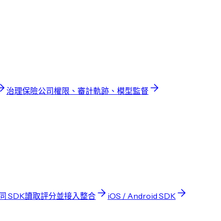
治理
保險公司權限、審計軌跡、模型監督
 同 SDK
讀取評分並接入整合
iOS / Android SDK