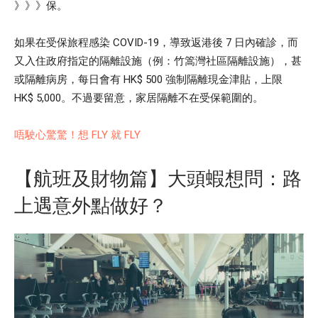
》》》保。
如果在受保旅程感染 COVID-19，導致返港後 7 日內確診，而
又入住政府指定的隔離設施（例：竹篙灣社區隔離設施），甚
或隔離病房，每日會有 HK$ 500 強制隔離現金津貼，上限
HK$ 5,000。不過要留意，家居隔離不在受保範圍的。
唔駛心驚驚！想 FLY 就 FLY
【航班及財物篇】大頭蝦想問：路
上遇意外點做好？