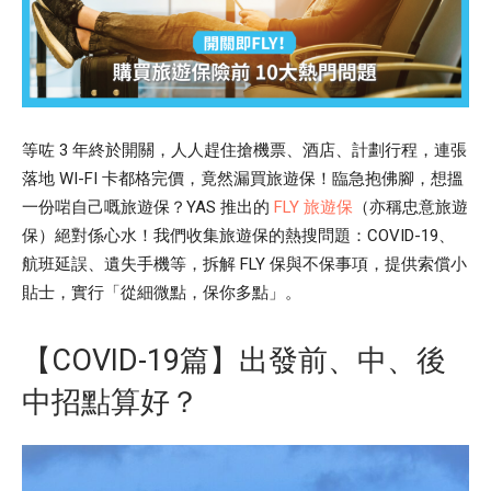
等咗 3 年終於開關，人人趕住搶機票、酒店、計劃行程，連張
落地 WI-FI 卡都格完價，竟然漏買旅遊保！臨急抱佛腳，想搵
一份啱自己嘅旅遊保？YAS 推出的
FLY 旅遊保
（亦稱忠意旅遊
保）絕對係心水！我們收集旅遊保的熱搜問題：COVID-19、
航班延誤、遺失手機等，拆解 FLY 保與不保事項，提供索償小
貼士，實行「從細微點，保你多點」。
【COVID-19篇】出發前、中、後
中招點算好？