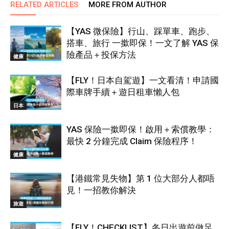
RELATED ARTICLES
MORE FROM AUTHOR
【YAS 微保險】行山、踩單車、跑步、
搭車、旅行 一撳即保！一文了解 YAS 保
險產品＋投保方法
健康
【FLY！日本自駕遊】一文看清！申請國
際車牌手續＋遊日租車懶人包
日本
YAS 保險一撳即保！啟用＋索償教學：
最快 2 分鐘完成 Claim 保險程序！
健康
【港鐵常見失物】第 1 位大部分人都唔
見！一招教你解決
旅遊
【FLY！CHECKLIST】冬日出遊前做足