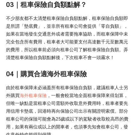
03｜租車保險自負額點解？
不少朋友都不太清楚租車保險自負額點解，租車保險自負額即
是所謂「墊底費」，並非所有租車公司會提供「零自負額」，
如果在當地發生交通意外或者需要拖車協助，而租車保障中未
完全包含所有費用，租車者大可能要支付高達數千元至數萬元
的費用，所以租車前必須向租車公司了解租車保險自負額。弄
清楚租車保險自負額點解後，下次租車不會一頭霧水！
04｜購買合適海外租車保險
由於租車保障未必涵蓋所有租車保險自負額，建議租車人士另
外購買
海外租車保險
，一般會較當地全面租車保障來得划算，
但唯一缺點是當租車公司需額外收取意外費用時，租車者要先
用信用卡墊底，回港時再向保險公司出示有關證明索償。部分
租車公司的保險可能會為25歲或以下的駕駛者收取較高昂的費
用，如果有兩位或以上的開車者，也須事先知會租車公司，發
生意外時也能得到保障。