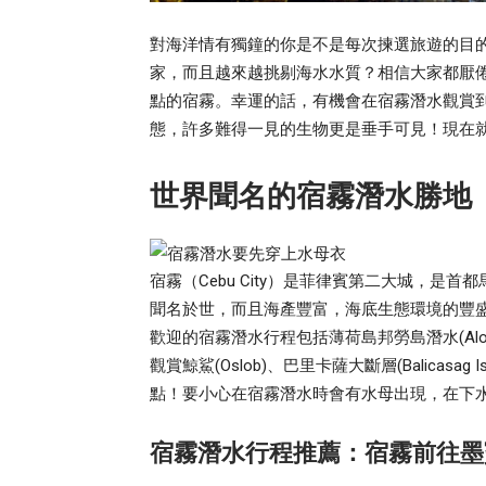
對海洋情有獨鐘的你是不是每次揀選旅遊的目
家，而且越來越挑剔海水水質？相信大家都厭
點的宿霧。幸運的話，有機會在宿霧潛水觀賞
態，許多難得一見的生物更是垂手可見！現在
世界聞名的宿霧潛水勝地
宿霧（Cebu City）是菲律賓第二大城，
聞名於世，而且海產豐富，海底生態環境的豐
歡迎的宿霧潛水行程包括薄荷島邦勞島潛水(Alone 
觀賞鯨鯊(Oslob)、巴里卡薩大斷層(Balicas
點！要小心在宿霧潛水時會有水母出現，在下
宿霧潛水行程推薦：宿霧前往墨寶潛