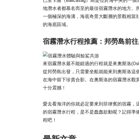
巴里卡薩（Balicasag）島是位於海中央
地潛水者都慕名而至的最佳宿霧潛水的地方。
一個極深的海溝，海底奇景大斷層的景觀相當
的海底區域。
宿霧潛水行程推薦：邦勞島前往奧斯
來宿霧潛水最不能錯過的行程就是來奧斯洛(Os
從邦勞島出發，只需要坐船就能來到奧斯洛這
在海中留下珍貴合影。在奧斯洛的宿霧潛水觀
十分震撼！
愛去看海洋的你就必定要來到菲律賓的宿霧，
的宿霧潛水行程，是不是蠢蠢欲動呢？記得準
程吧！