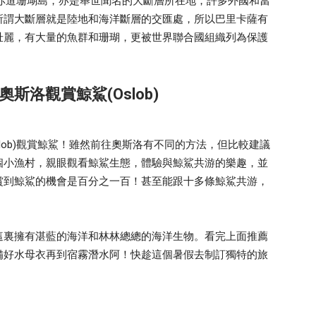
的一個赤道珊瑚島，亦是舉世聞名的大斷層所在地，許多外國和當
所謂大斷層就是陸地和海洋斷層的交匯處，所以巴里卡薩有
壯麗，有大量的魚群和珊瑚，更被世界聯合國組織列為保護
洛觀賞鯨鯊(Oslob)
lob)觀賞鯨鯊！雖然前往奧斯洛有不同的方法，但比較建議
個小漁村，親眼觀看鯨鯊生態，體驗與鯨鯊共游的樂趣，並
賞到鯨鯊的機會是百分之一百！甚至能跟十多條鯨鯊共游，
這裏擁有湛藍的海洋和林林總總的海洋生物。看完上面推薦
備好水母衣再到宿霧潛水阿！快趁這個暑假去制訂獨特的旅