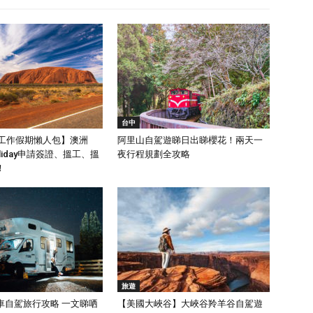
台中
洲工作假期懶人包】澳洲
阿里山自駕遊睇日出睇櫻花！兩天一
Holiday申請簽證、搵工、搵
夜行程規劃全攻略
！
旅遊
車自駕旅行攻略 一文睇哂
【美國大峽谷】大峽谷羚羊谷自駕遊