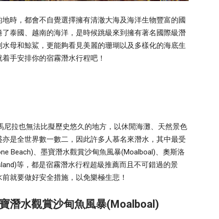
的地時，都會不自覺選擇擁有清澈大海及海洋生物豐富的國
倦了泰國、越南的海洋，是時候跳級來到擁有著名國際級潛
到水母和鯨鯊，更能夠看見美麗的珊瑚以及多樣化的海底生
就着手安排你的宿霧潛水行程吧！
是首都馬尼拉也無法比擬歷史悠久的地方，以休閒海灘、天然景色
盛亦是全世界數一數二，因此許多人慕名來潛水，其中最受
Beach)、墨寶潛水觀賞沙甸魚風暴(Moalboal)、奧斯洛
ag Island)等，都是宿霧潛水行程超級推薦而且不可錯過的景
水前就要做好安全措施，以免樂極生悲！
水觀賞沙甸魚風暴(Moalboal)