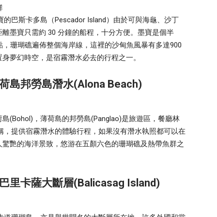
寶的巴斯卡多島（Pescador Island）由於可與海龜、沙丁
離墨寶只需約 30 分鐘的船程，十分方便。墨寶是個半
點，珊瑚礁遍佈整個海岸線，這裡的沙甸魚風暴有多達900
置身夢幻時空，是宿霧潛水必去的行程之一。
勞島潛水(Alona Beach)
ohol)，薄荷島的邦勞島(Panglao)是旅遊區，餐廳林
小長灘之稱，提供宿霧潛水的體驗行程，如果沒有潛水執照都可以在
人驚艷的海洋景致，悠游在五顏六色的珊瑚礁及熱帶魚群之
大斷層(Balicasag Island)