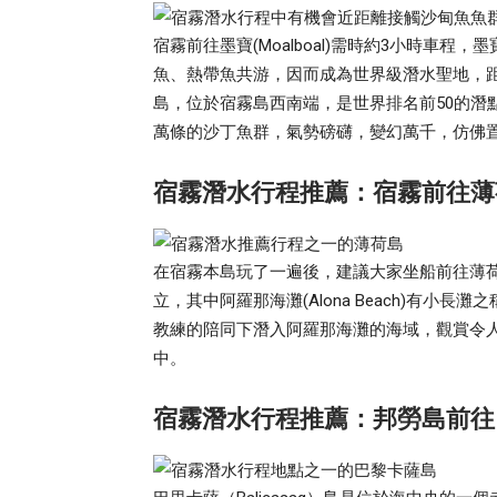
宿霧前往墨寶(Moalboal)需時約3小時車程，墨
魚、熱帶魚共游，因而成為世界級潛水聖地，距
島，位於宿霧島西南端，是世界排名前50的潛
萬條的沙丁魚群，氣勢磅礴，變幻萬千，仿佛
宿霧潛水行程推薦：宿霧前往薄荷島邦
在宿霧本島玩了一遍後，建議大家坐船前往薄荷島(B
立，其中阿羅那海灘(Alona Beach)有
教練的陪同下潛入阿羅那海灘的海域，觀賞令
中。
宿霧潛水行程推薦：邦勞島前往巴里卡薩