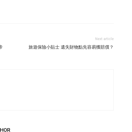
Next article
帝
旅遊保險小貼士 遺失財物點先容易獲賠償？
THOR