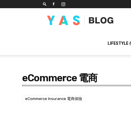
YAS
BLOG
LIFESTYLE
eCommerce 電商
eCommerce Insurance 電商保險