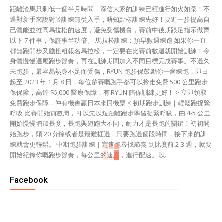
距離渣馬只剩低一個半月時間，深信大家的訓練已經進行如火如荼！不
過對新手來說對於訓練無從入手，唔知點樣訓練先好！要進一步提高自
已體能並推高馬拉松的速度，避免受傷機會，賽前中後期跟足指示做齊
以下 7 件事，保證事半功倍。 馬拉松訓練：預早數週練跑 如果你一直
都無跑開步又膽粗粗報名馬拉松，一定要在比賽前數週就開始訓練！令
身體慢慢適應跑步節奏，再在訓練期間加入不同目標完成賽事。不過久
未跑步，最容易熱身不足而受傷，RYUN 跑步保鼓勵你一齊練跑，即日
起至 2023 年 1 月 8 日，每位參賽嘅跑手都可以拎走免費 500 公里跑步
保保障，高達 $5,000 醫療保障，有 RYUN 陪你訓練更好！ > 立即領取
免費跑步保障，仲有機會贏日本來回機票 < 初期跑步訓練｜輕鬆跑捉緊
呼吸 比賽開始前數周，可以先以短距離跑步學習捉緊呼吸，由 4-5 公里
開始慢慢增加長度，長跑與短跑大不同，耐力才是長跑的關鍵！初初開
始跑步，頭 20 分鐘或者是最難捱過，只要跑過個段時間，接下來的訓
練就會更輕鬆。 中期跑步訓練｜定速跑尋找節奏 到比賽前 2-3 週，就要
開始紀錄你嘅跑步節奏，每公里的速度，進行配速。以...
Facebook