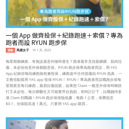
一個 App 做齊投保＋紀錄跑速＋索償？專為
跑者而設 RYUN 跑步保
馬鹿女子
-
19 1 月, 2023
運動
每星期都練跑，有無諗過意外隨時發生？跑者最常見扭親腳踝、肌肉拉
傷，未必份份意外保都願意保。RYUN 跑步保專為跑者而設，用 YAS
App 紀錄你每段練跑旅程兼投保，練跑途中任何損傷由 RYUN 負責，一
文教你點樣用 YAS app 投保 RYUN！ RYUN！專為跑者而設嘅跑步保每
星期甚至每日練跑，最易拉傷扭親，如果想 Claim 一般意外保有時睇跌
打又未必包，每次睇醫生又可能要畀自負額，有時計計下，比嘅錢仲多
過 Claim 到嘅錢！RYUN 跑步保保險低廉，每跑 1 公里，保費低至
$0.1，但保額高達 1 萬元。只要用 YAS app 購買...