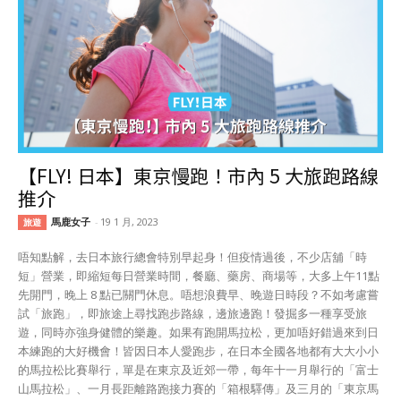
【FLY! 日本】東京慢跑！市內 5 大旅跑路線
推介
馬鹿女子
-
19 1 月, 2023
旅遊
唔知點解，去日本旅行總會特別早起身！但疫情過後，不少店舖「時
短」營業，即縮短每日營業時間，餐廳、藥房、商場等，大多上午11點
先開門，晚上 8 點已關門休息。唔想浪費早、晚遊日時段？不如考慮嘗
試「旅跑」，即旅途上尋找跑步路線，邊旅邊跑！發掘多一種享受旅
遊，同時亦強身健體的樂趣。如果有跑開馬拉松，更加唔好錯過來到日
本練跑的大好機會！皆因日本人愛跑步，在日本全國各地都有大大小小
的馬拉松比賽舉行，單是在東京及近郊一帶，每年十一月舉行的「富士
山馬拉松」、一月長距離路跑接力賽的「箱根驛傳」及三月的「東京馬