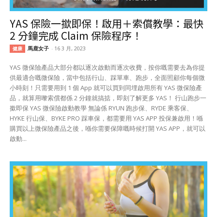
YAS 保險一撳即保！啟用＋索償教學：最快
2 分鐘完成 Claim 保險程序！
馬鹿女子
-
16 3 月, 2023
健康
YAS 微保險產品大部分都以逐次啟動而逐次收費，按你嘅需要去為你提
供最適合嘅微保險，當中包括行山、踩單車、跑步，全面照顧你每個微
小時刻！只需要用到 1 個 App 就可以買到同埋啟用所有 YAS 微保險產
品，就算用嚟索償都係 2 分鐘就搞掂，即刻了解更多 YAS！ 行山跑步一
撳即保 YAS 微保險啟動教學 無論係 RYUN 跑步保、RYDE 乘客保、
HYKE 行山保、BYKE PRO 踩車保，都需要用 YAS APP 投保兼啟用！喺
購買以上微保險產品之後，喺你需要保障嘅時候打開 YAS APP，就可以
啟動...