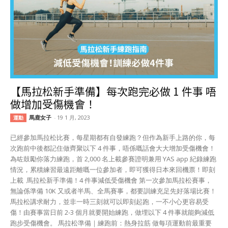
【馬拉松新手準備】每次跑完必做 1 件事 唔
做增加受傷機會！
馬鹿女子
-
19 1 月, 2023
運動
已經參加馬拉松比賽，每星期都有自發練跑？但作為新手上路的你，每
次跑前中後都記住做齊聚以下 4 件事，唔係嘅話會大大增加受傷機會！
為咗鼓勵你落力練跑，首 2,000 名上載參賽證明兼用 YAS app 紀錄練跑
情況，累積練習最遠距離嘅一位參加者，即可獲得日本來回機票！即刻
上載 馬拉松新手準備！4 件事減低受傷機會 第一次參加馬拉松賽事，
無論係準備 10K 又或者半馬、全馬賽事，都要訓練充足先好落場比賽！
馬拉松講求耐力，並非一時三刻就可以即刻起跑，一不小心更容易受
傷！由賽事當日前 2-3 個月就要開始練跑，做埋以下 4 件事就能夠減低
跑步受傷機會。 馬拉松準備｜練跑前：熱身拉筋 做每項運動前最重要