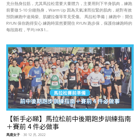
充分熱身拉筋，尤其馬拉松需要大量體力，主要用到下半身肌肉，練跑
前要做 5-10 分鐘熱身，Warm Up 因為天氣凍而拉緊的肌肉，絕對有效
預防練跑中途拗柴、肌腱拉傷等常見受傷。 馬拉松準備｜練跑中：開住
RYUN 保你跑得安心 練跑時當然要開住 RYUN 跑步保，保護你練跑時的
每段路程，平均 HK$1...
【新手必睇】馬拉松前中後期跑步訓練指南
＋賽前 4 件必做事
馬鹿女子
-
30 12 月, 2022