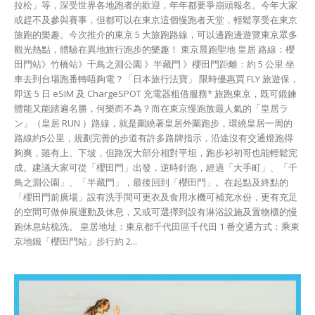
拉松」等，深受世界各地跑者的歡迎，年年都要爭崩頭報名。今年大家
或趕不及參與賽事，但都可以在東京這個慢跑者天堂，輕鬆享受在東京
旅跑的樂趣。今次推介的東京 5 大旅跑路線，可以邊跑邊遊覽東京眾多
觀光熱點，體驗在異地旅行跑步的樂趣！ 東京晨跑聖地 皇居 路線：櫻
田門站》竹橋站》千鳥之淵公園 》半藏門 》櫻田門距離：約 5 公里 坐
車去到台場跑番轉唔夠電？「日本旅行法寶」 限時優惠買 FLY 旅遊保，
即送 5 日 eSIM 及 ChargeSPOT 充電器租借服務* 旅跑東京，既可鍛鍊
體能又能踏遍名勝，何樂而不為？而在東京慢跑族最人氣的「皇居ラ
ン」（皇居 RUN ）路線，就是圍繞著皇居外圍跑步，環繞皇居一周的
路線約5公里，規劃完善的步道有許多路牌指示，沿途沒有交通燈跑得
夠爽，雖有上、下坡，但路況大部分相對平坦，跑步衫初哥也能輕鬆完
成。建議大家可從「櫻田門」出發，逆時針跑，經過「大手町」、「千
鳥之淵公園」、「半藏門」，最後回到「櫻田門」。在起點及終點的
「櫻田門前廣場」設有洗手間可更衣及食用水機可補充水份，更有充足
的空間可做伸展運動及休息，又或可選擇到設有淋浴設施及置物櫃的慢
跑休息站梳洗。 皇居地址：東京都千代田區千代田 1 番交通方式：乘東
京地鐵「櫻田門站」步行約 2...