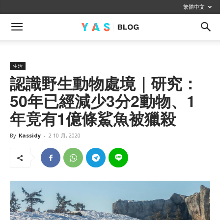
繁體中文
生活
認識野生動物處境｜研究：
50年已經減少3分2動物、1
年竟有1億條鯊魚被獵殺
By
Kassidy
-
2 10 月, 2020