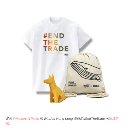
參與
Whiskers N Paws
同 WildAid Hong Kong 舉辦的#EndTheTrade 的
聯署活
動
。