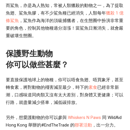
而鯊魚，亦是為人熟知，常被人類獵殺的動物之一，為了提取
魚翅、鯊魚魚膠，有不少鯊魚種已經消失，人類每年
獵殺 1 億
條鯊魚
，鯊魚作為海洋的頂級捕獵者，在生態圈中扮演非常重
要的角色，控制其他物種過分澎漲！當鯊魚日漸消失，就會嚴
重破壞生態圈。
保護野生動物
你可以做些甚麼？
要直接保護地球上的物種，你可以唔食魚翅、唔買象牙，甚至
轉食素，將對動物的殘害減至最少，時下的
素食
已經非常新
潮，口感味道同肉類又沒有太大差別，對身體又更健康；可以
行路，就盡量減少搭車，減低碳排放。
另外，想愛護動物的你可以參與
Whiskers N Paws
同 WildAid
Hong Kong 舉辦的#EndTheTrade 的
聯署活動
，出一分力。