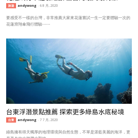
andywong
-
6 8 月, 2020
旅遊
要感受不一樣的台灣，非常推薦大家來花蓮嘗試一生一定要體驗一次的
花蓮滑翔傘飛行體驗⋯⋯
台東浮潛景點推薦 探索更多綠島水底秘境
andywong
-
7 7 月, 2020
台東
綠島擁有得天獨厚的地理環境與自然生態，不單是湛藍美麗的海洋，更